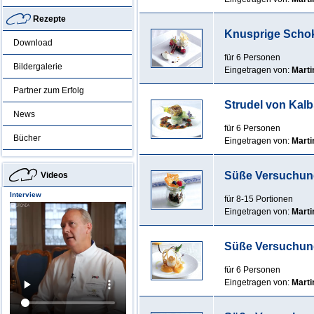
Rezepte
Knusprige Scho
Download
für 6 Personen
Bildergalerie
Eingetragen von:
Marti
Partner zum Erfolg
Strudel von Kalb
News
für 6 Personen
Bücher
Eingetragen von:
Marti
Süße Versuchung 
Videos
Interview
für 8-15 Portionen
Eingetragen von:
Marti
Süße Versuchung 
für 6 Personen
Eingetragen von:
Marti