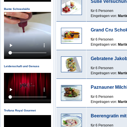
Süße Versuchung 
Bunte Schneebälle
für 6 Personen
Eingetragen von:
Marti
Grand Cru Scho
für 6 Personen
Eingetragen von:
Marti
Gebratene Jako
Leidenschaft und Genuss
für 6 Personen
Eingetragen von:
Marti
Paznauner Milchk
für 6 Personen
Eingetragen von:
Marti
Trofana Royal Gourmet
Beerengratin mit
für 6 Personen