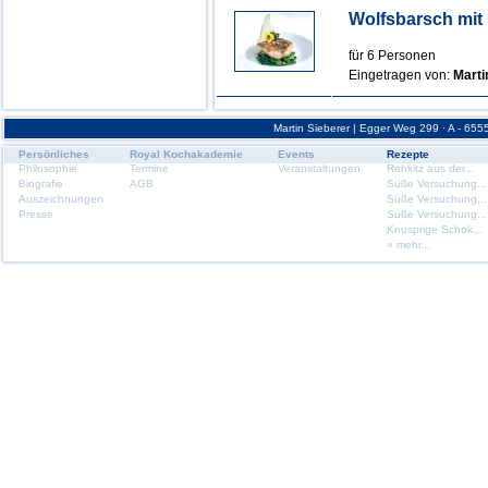
Wolfsbarsch mit
für 6 Personen
Eingetragen von:
Marti
Martin Sieberer | Egger Weg 299 · A - 6555
Persönliches
Royal Kochakademie
Events
Rezepte
Philosophie
Termine
Veranstaltungen
Rehkitz aus der...
Biografie
AGB
Süße Versuchung...
Auszeichnungen
Süße Versuchung...
Presse
Süße Versuchung...
Knusprige Schok...
» mehr...