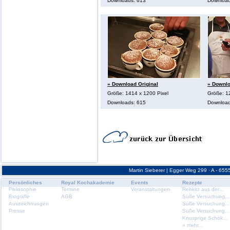
Downloads: 613
Download
» Download Original
» Downlo
Größe: 1414 x 1200 Pixel
Größe: 1
Downloads: 615
Download
Martin Sieberer | Egger Weg 299 · A - 6555
Persönliches
Royal Kochakademie
Events
Rezepte
Philosophie
Termine
Veranstaltungen
Rehkitz aus der...
Biografie
AGB
Süße Versuchung...
Auszeichnungen
Süße Versuchung...
Presse
Süße Versuchung...
Knusprige Schok...
» mehr...