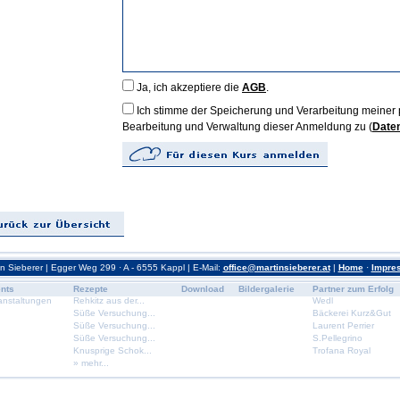
Ja, ich akzeptiere die
AGB
.
Ich stimme der Speicherung und Verarbeitung meine
Bearbeitung und Verwaltung dieser Anmeldung zu (
Date
in Sieberer | Egger Weg 299 · A - 6555 Kappl | E-Mail:
office@martinsieberer.at
|
Home
·
Impre
nts
Rezepte
Download
Bildergalerie
Partner zum Erfolg
anstaltungen
Rehkitz aus der...
Wedl
Süße Versuchung...
Bäckerei Kurz&Gut
Süße Versuchung...
Laurent Perrier
Süße Versuchung...
S.Pellegrino
Knusprige Schok...
Trofana Royal
» mehr...