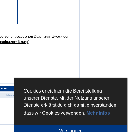
r personenbezogenen Daten zum Zweck der
nschutzerklärung
).
ssum
Cookies erleichtern die Bereitstellung
News
Bücher
Sonstiges
unserer Dienste. Mit der Nutzung unserer
Paznauner Küche...
Kontakt
Paznaun Kitchen...
Impressum
Dienste erklärst du dich damit einverstanden,
Von süßen Sinnen
Datenschutz
Von allen Sinne...
dass wir Cookies verwenden.
Mehr Infos
Von Sieben Sinnen
» mehr...
Verstanden