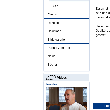
AGB
Essen ist 
sein und g
Events
Essen ist 
Rezepte
Fleisch is
Qualität d
Download
gesetzt.
Bildergalerie
Partner zum Erfolg
News
Bücher
Videos
Interview
Hie