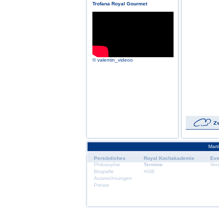
Trofana Royal Gourmet
© valentin_videoo
Mart
Persönliches
Royal Kochakademie
Eve
Philosophie
Termine
Ver
Biografie
AGB
Auszeichnungen
Presse