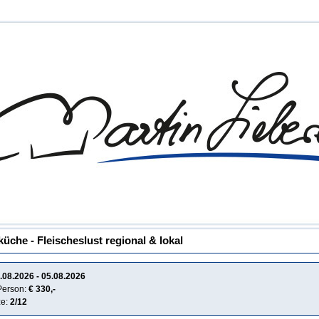
che - Fleischeslust regional & lokal
.08.2026 - 05.08.2026
 Person:
€ 330,-
ze:
2/12