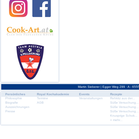
Martin Sieberer | Egger Weg 299 · A - 6555
Persönliches
Royal Kochakademie
Events
Rezepte
Philosophie
Termine
Veranstaltungen
Rehkitz aus der...
Biografie
AGB
Süße Versuchung...
Auszeichnungen
Süße Versuchung...
Presse
Süße Versuchung...
Knusprige Schok...
» mehr...