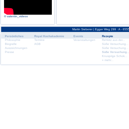
© valentin_videoo
Martin Sieberer | Egger Weg 299 · A - 6555
Persönliches
Royal Kochakademie
Events
Rezepte
Philosophie
Termine
Veranstaltungen
Rehkitz aus der...
Biografie
AGB
Süße Versuchung...
Auszeichnungen
Süße Versuchung...
Presse
Süße Versuchung..
Knusprige Schok...
» mehr...