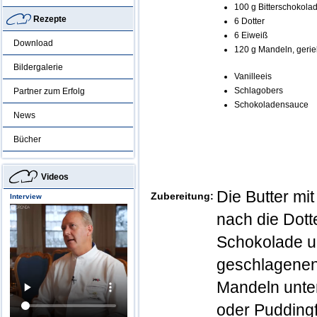
100 g Bitterschokola
Rezepte
6 Dotter
6 Eiweiß
Download
120 g Mandeln, geri
Bildergalerie
Vanilleeis
Schlagobers
Partner zum Erfolg
Schokoladensauce
News
Bücher
Videos
Die Butter m
Zubereitung:
Interview
nach die Dott
Schokolade u
geschlagenen
Mandeln unter
oder Pudding