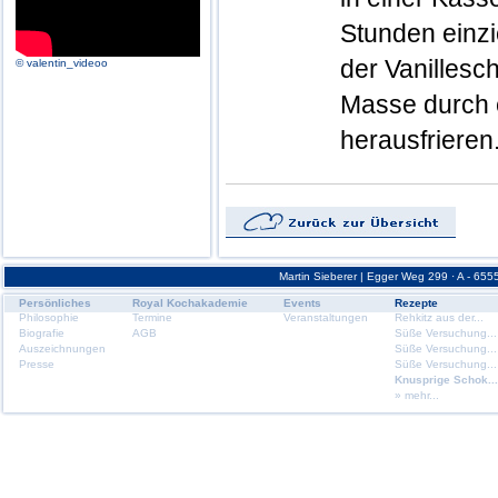
Stunden einz
der Vanillesc
© valentin_videoo
Masse durch e
herausfrieren
Martin Sieberer | Egger Weg 299 · A - 6555
Persönliches
Royal Kochakademie
Events
Rezepte
Philosophie
Termine
Veranstaltungen
Rehkitz aus der...
Biografie
AGB
Süße Versuchung...
Auszeichnungen
Süße Versuchung...
Presse
Süße Versuchung...
Knusprige Schok...
» mehr...