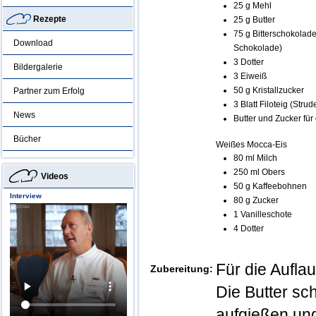
25 g Mehl
Rezepte
25 g Butter
75 g Bitterschokolad
Download
Schokolade)
3 Dotter
Bildergalerie
3 Eiweiß
50 g Kristallzucker
Partner zum Erfolg
3 Blatt Filoteig (Strud
News
Butter und Zucker für
Bücher
Weißes Mocca-Eis
80 ml Milch
250 ml Obers
Videos
50 g Kaffeebohnen
Interview
80 g Zucker
1 Vanilleschote
4 Dotter
Für die Aufla
Zubereitung:
Die Butter sc
aufgießen un