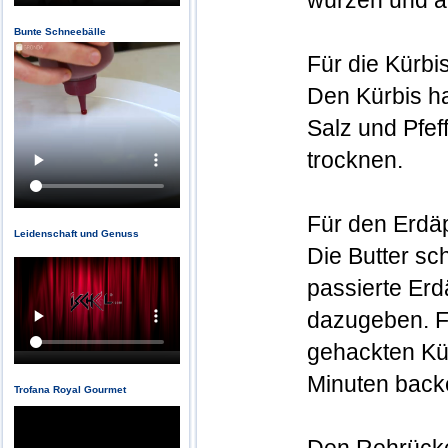
würzen und a
Bunte Schneebälle
Für die Kürbi
Den Kürbis h
Salz und Pfe
trocknen.
Für den Erdäp
Leidenschaft und Genuss
Die Butter sc
passierte Er
dazugeben. Fi
gehackten Kü
Minuten back
Trofana Royal Gourmet