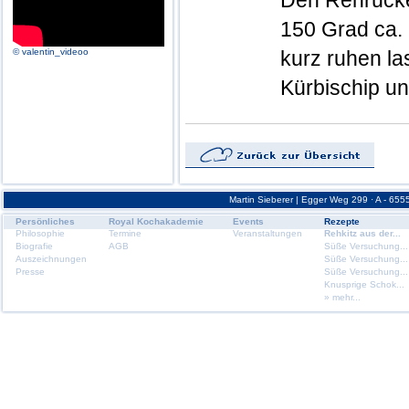
Den Rehrücke
150 Grad ca.
© valentin_videoo
kurz ruhen la
Kürbischip un
Martin Sieberer | Egger Weg 299 · A - 6555
Persönliches
Royal Kochakademie
Events
Rezepte
Philosophie
Termine
Veranstaltungen
Rehkitz aus der...
Biografie
AGB
Süße Versuchung...
Auszeichnungen
Süße Versuchung...
Presse
Süße Versuchung...
Knusprige Schok...
» mehr...