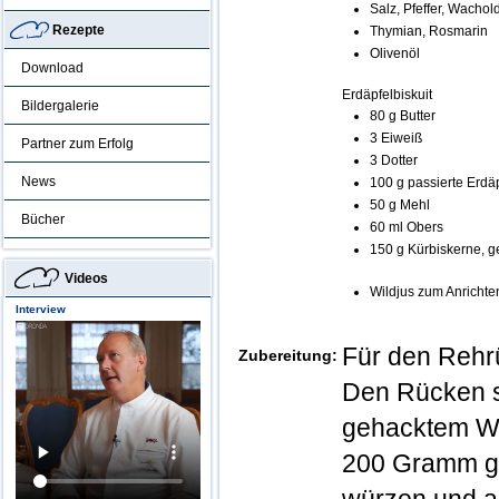
Salz, Pfeffer, Wachol
Rezepte
Thymian, Rosmarin
Olivenöl
Download
Erdäpfelbiskuit
Bildergalerie
80 g Butter
3 Eiweiß
Partner zum Erfolg
3 Dotter
News
100 g passierte Erdä
50 g Mehl
Bücher
60 ml Obers
150 g Kürbiskerne, g
Videos
Wildjus zum Anrichte
Interview
Für den Reh
Zubereitung:
Den Rücken s
gehacktem Wac
200 Gramm gro