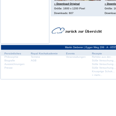
» Download Original
» Downlo
Größe: 1600 x 1200 Pixel
Größe: 1
Downloads: 607
Download
Martin Sieberer | Egger Weg 299 · A - 6555
Persönliches
Royal Kochakademie
Events
Rezepte
Philosophie
Termine
Veranstaltungen
Rehkitz aus der...
Biografie
AGB
Süße Versuchung...
Auszeichnungen
Süße Versuchung...
Presse
Süße Versuchung...
Knusprige Schok...
» mehr...