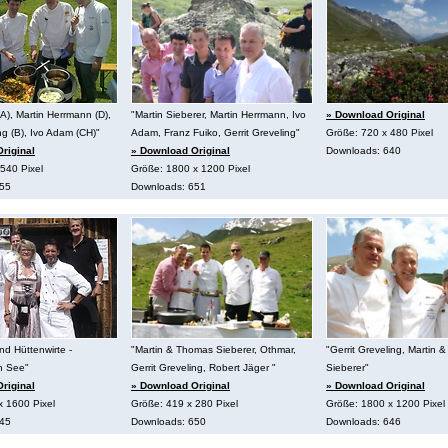
(A), Martin Herrmann (D),
"Martin Sieberer, Martin Herrmann, Ivo
» Download Original
ng (B), Ivo Adam (CH)"
Adam, Franz Fuiko, Gerrit Greveling"
Größe: 720 x 480 Pixel
riginal
» Download Original
Downloads: 640
540 Pixel
Größe: 1800 x 1200 Pixel
655
Downloads: 651
d Hüttenwirte -
"Martin & Thomas Sieberer, Othmar,
"Gerrit Greveling, Martin
n See"
Gerrit Greveling, Robert Jäger "
Sieberer"
riginal
» Download Original
» Download Original
x 1600 Pixel
Größe: 419 x 280 Pixel
Größe: 1800 x 1200 Pixel
645
Downloads: 650
Downloads: 646