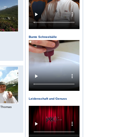
Bunte Schneebälle
Leidenschaft und Genuss
 & Thomas