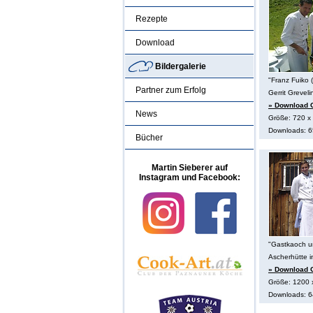
Rezepte
Download
Bildergalerie
"Franz Fuiko 
Partner zum Erfolg
Gerrit Greveli
» Download O
News
Größe: 720 x 
Downloads: 
Bücher
Martin Sieberer auf
Instagram und Facebook:
"Gastkaoch un
Ascherhütte i
» Download O
Größe: 1200 
Downloads: 