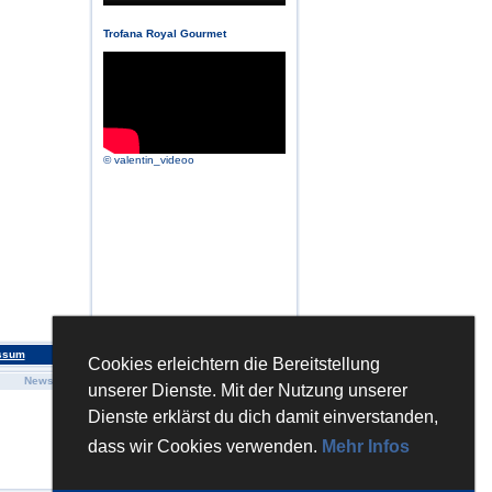
Trofana Royal Gourmet
© valentin_videoo
ssum
Cookies erleichtern die Bereitstellung
News
Bücher
Sonstiges
unserer Dienste. Mit der Nutzung unserer
Paznauner Küche...
Kontakt
Paznaun Kitchen...
Impressum
Dienste erklärst du dich damit einverstanden,
Von süßen Sinnen
Datenschutz
Von allen Sinne...
dass wir Cookies verwenden.
Mehr Infos
Von Sieben Sinnen
» mehr...