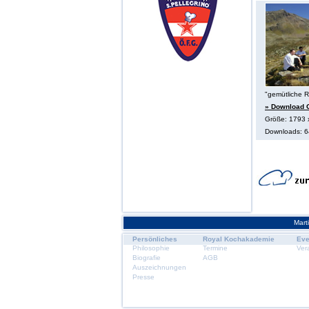
"gemütliche R
» Download O
Größe: 1793 
Downloads: 
Mart
Persönliches
Royal Kochakademie
Eve
Philosophie
Termine
Ver
Biografie
AGB
Auszeichnungen
Presse