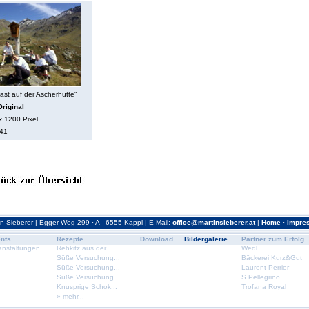
ast auf der Ascherhütte"
riginal
x 1200 Pixel
641
in Sieberer | Egger Weg 299 · A - 6555 Kappl | E-Mail:
office@martinsieberer.at
|
Home
·
Impre
nts
Rezepte
Download
Bildergalerie
Partner zum Erfolg
anstaltungen
Rehkitz aus der...
Wedl
Süße Versuchung...
Bäckerei Kurz&Gut
Süße Versuchung...
Laurent Perrier
Süße Versuchung...
S.Pellegrino
Knusprige Schok...
Trofana Royal
» mehr...