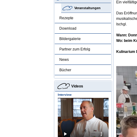
Ein vielfäl
Veranstaltungen
Das Eröffnun
Rezepte
musikalisch
Ischgl.
Download
Wann: Donne
Bildergalerie
Wo: beim Ku
Partner zum Erfolg
Kulinarium 
News
Bücher
Videos
Interview